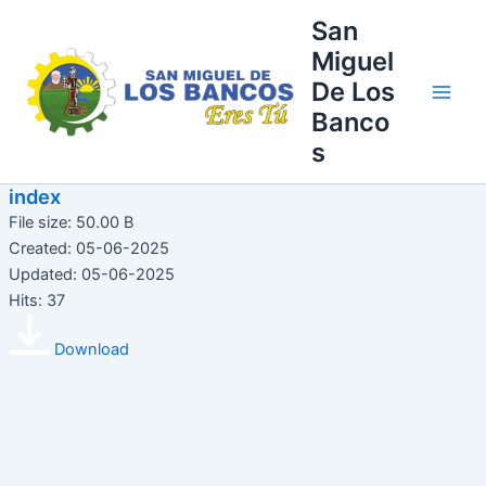
Ir
Main
San
al
Miguel
Men
contenido
De Los
Banco
s
index
File size: 50.00 B
Created: 05-06-2025
Updated: 05-06-2025
Hits: 37
Download