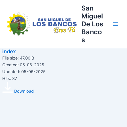
Ir
Main
San
al
Miguel
Men
contenido
De Los
Banco
s
index
File size: 47.00 B
Created: 05-06-2025
Updated: 05-06-2025
Hits: 37
Download