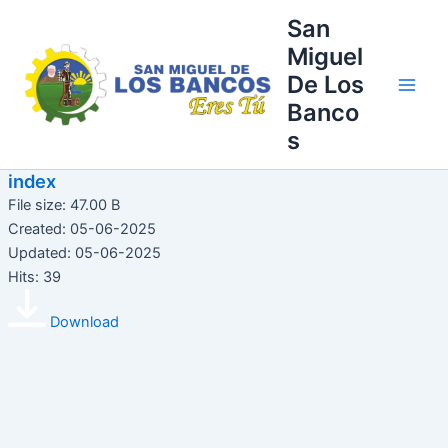
Ir
Main
San
al
Miguel
Men
contenido
De Los
Banco
s
index
File size: 47.00 B
Created: 05-06-2025
Updated: 05-06-2025
Hits: 39
Download