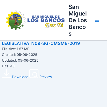
Ir
Main
San
al
Miguel
Men
contenido
De Los
Banco
s
LEGISLATIVA_N09-SG-CMSMB-2019
File size: 1.57 MB
Created: 05-06-2025
Updated: 05-06-2025
Hits: 48
Download
Preview