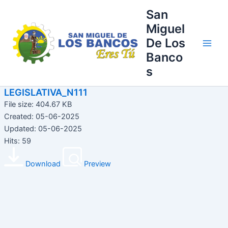
Ir
Main
San
al
Miguel
Men
contenido
De Los
Banco
s
LEGISLATIVA_N111
File size: 404.67 KB
Created: 05-06-2025
Updated: 05-06-2025
Hits: 59
Download
Preview