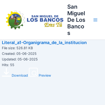
Ir
Main
San
al
Miguel
Men
contenido
De Los
Banco
s
Literal_a1-Organigrama_de_la_institucion
File size: 526.81 KB
Created: 05-06-2025
Updated: 05-06-2025
Hits: 55
Download
Preview