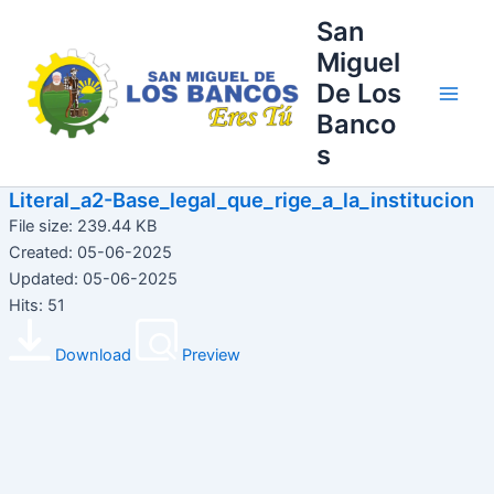
Ir
Main
San
al
Miguel
Men
contenido
De Los
Banco
s
Literal_a2-Base_legal_que_rige_a_la_institucion
File size: 239.44 KB
Created: 05-06-2025
Updated: 05-06-2025
Hits: 51
Download
Preview