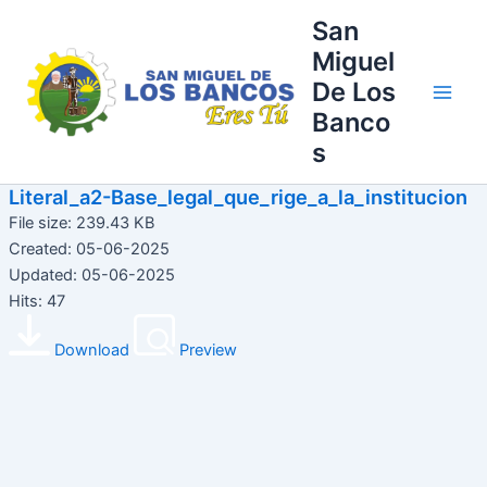
Ir
Main
San
al
Miguel
Men
contenido
De Los
Banco
s
Literal_a2-Base_legal_que_rige_a_la_institucion
File size: 239.43 KB
Created: 05-06-2025
Updated: 05-06-2025
Hits: 47
Download
Preview