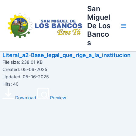
Ir
Main
San
al
Miguel
Men
contenido
De Los
Banco
s
Literal_a2-Base_legal_que_rige_a_la_institucion
File size: 238.01 KB
Created: 05-06-2025
Updated: 05-06-2025
Hits: 40
Download
Preview