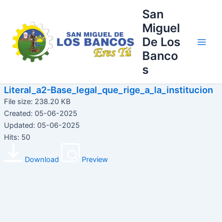
Ir
Main
San
al
Miguel
Men
contenido
De Los
Banco
s
Literal_a2-Base_legal_que_rige_a_la_institucion
File size: 238.20 KB
Created: 05-06-2025
Updated: 05-06-2025
Hits: 50
Download
Preview