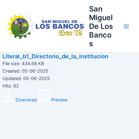
Ir
Main
San
al
Miguel
Men
contenido
De Los
Banco
s
Literal_b1_Directorio_de_la_institucion
File size: 434.68 KB
Created: 05-06-2025
Updated: 05-06-2025
Hits: 62
Download
Preview