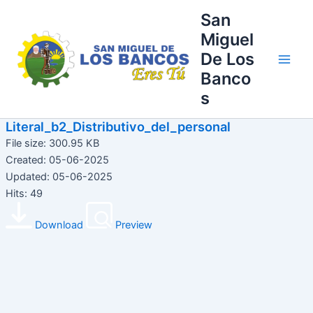
Ir
Main
San
al
Miguel
Men
contenido
De Los
Banco
s
Literal_b2_Distributivo_del_personal
File size: 300.95 KB
Created: 05-06-2025
Updated: 05-06-2025
Hits: 49
Download
Preview