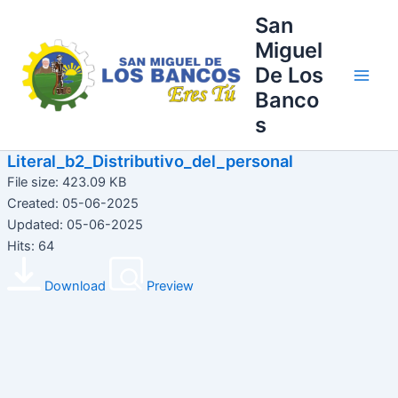
Ir
Main
San
al
Miguel
Men
contenido
De Los
Banco
s
Literal_b2_Distributivo_del_personal
File size: 423.09 KB
Created: 05-06-2025
Updated: 05-06-2025
Hits: 64
Download
Preview