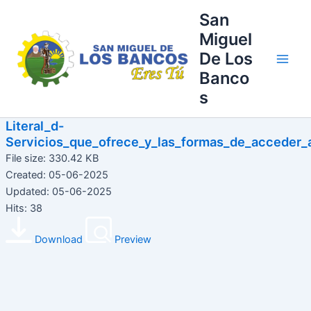
Ir
Main
San
al
Miguel
Men
contenido
De Los
Banco
s
Literal_d-
Servicios_que_ofrece_y_las_formas_de_acceder_a
File size: 330.42 KB
Created: 05-06-2025
Updated: 05-06-2025
Hits: 38
Download
Preview