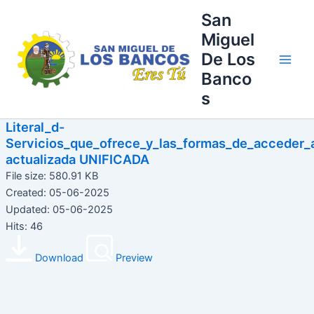
Ir
Main
San
al
Miguel
Men
contenido
De Los
Banco
s
Literal_d-
Servicios_que_ofrece_y_las_formas_de_acceder_a
actualizada UNIFICADA
File size: 580.91 KB
Created: 05-06-2025
Updated: 05-06-2025
Hits: 46
Download
Preview