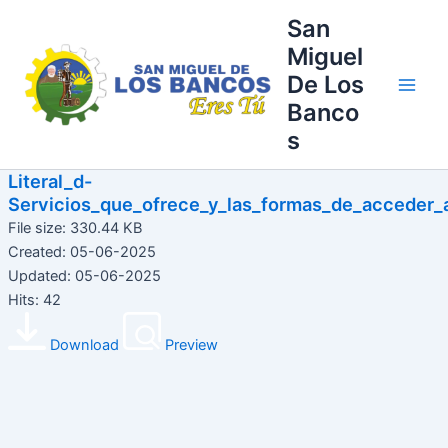
Ir
Main
San
al
Miguel
Men
contenido
De Los
Banco
s
Literal_d-
Servicios_que_ofrece_y_las_formas_de_acceder_a
File size: 330.44 KB
Created: 05-06-2025
Updated: 05-06-2025
Hits: 42
Download
Preview