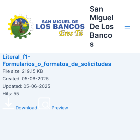
Ir
Main
San
al
Miguel
Men
contenido
De Los
Banco
s
Literal_f1-
Formularios_o_formatos_de_solicitudes
File size: 219.15 KB
Created: 05-06-2025
Updated: 05-06-2025
Hits: 55
Download
Preview