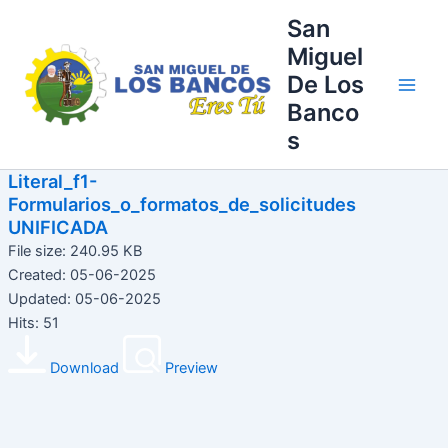
Ir
Main
San
al
Miguel
Men
contenido
De Los
Banco
s
Literal_f1-
Formularios_o_formatos_de_solicitudes
UNIFICADA
File size: 240.95 KB
Created: 05-06-2025
Updated: 05-06-2025
Hits: 51
Download
Preview