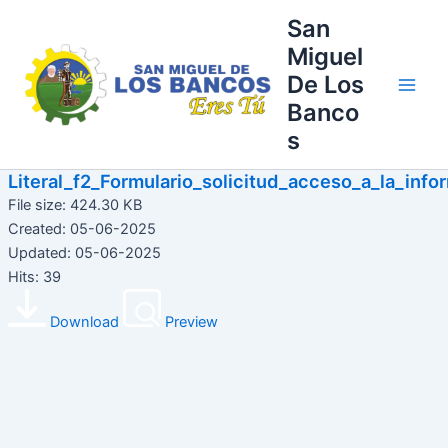
Ir
Main
San
al
Miguel
Men
contenido
De Los
Banco
s
Literal_f2_Formulario_solicitud_acceso_a_la_info
File size: 424.30 KB
Created: 05-06-2025
Updated: 05-06-2025
Hits: 39
Download
Preview