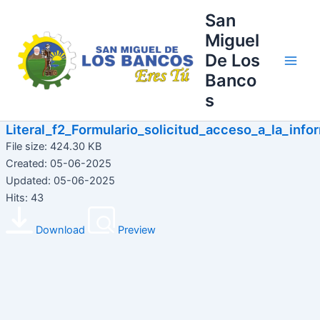
Ir
Main
San
al
Miguel
Men
contenido
De Los
Banco
s
Literal_f2_Formulario_solicitud_acceso_a_la_info
File size: 424.30 KB
Created: 05-06-2025
Updated: 05-06-2025
Hits: 43
Download
Preview