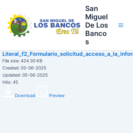
Ir
Main
San
al
Miguel
Men
contenido
De Los
Banco
s
Literal_f2_Formulario_solicitud_acceso_a_la_info
File size: 424.30 KB
Created: 05-06-2025
Updated: 05-06-2025
Hits: 45
Download
Preview