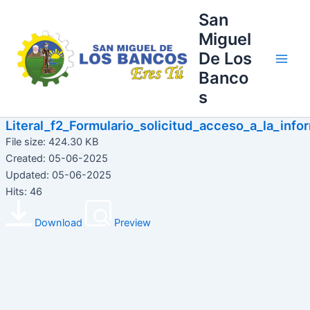
Ir
Main
San
al
Miguel
Men
contenido
De Los
Banco
s
Literal_f2_Formulario_solicitud_acceso_a_la_info
File size: 424.30 KB
Created: 05-06-2025
Updated: 05-06-2025
Hits: 46
Download
Preview