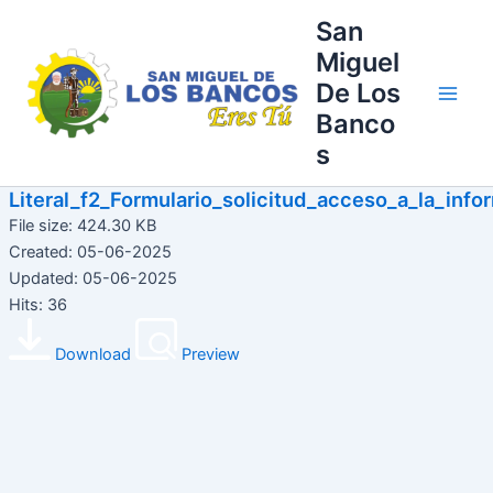
Ir
Main
San
al
Miguel
Men
contenido
De Los
Banco
s
Literal_f2_Formulario_solicitud_acceso_a_la_info
File size: 424.30 KB
Created: 05-06-2025
Updated: 05-06-2025
Hits: 36
Download
Preview