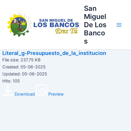
Ir
Main
San
al
Miguel
Men
contenido
De Los
Banco
s
Literal_g-Presupuesto_de_la_institucion
File size: 237.75 KB
Created: 05-06-2025
Updated: 05-06-2025
Hits: 105
Download
Preview