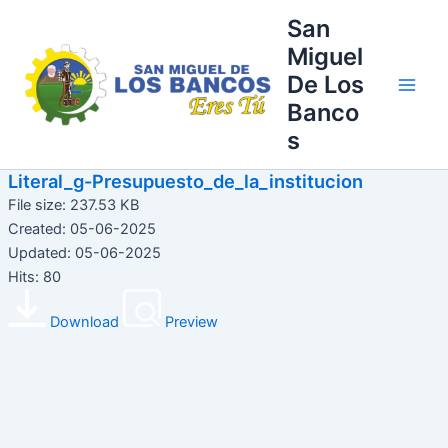
Ir
Main
San
al
Miguel
Men
contenido
De Los
Banco
s
Literal_g-Presupuesto_de_la_institucion
File size: 237.53 KB
Created: 05-06-2025
Updated: 05-06-2025
Hits: 80
Download
Preview