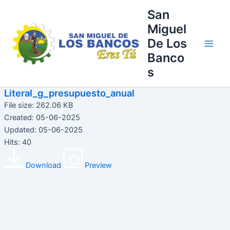
Ir
Main
San
al
Miguel
Men
contenido
De Los
Banco
s
Literal_g_presupuesto_anual
File size: 262.06 KB
Created: 05-06-2025
Updated: 05-06-2025
Hits: 40
Download
Preview