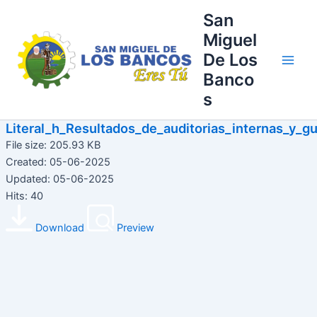
Ir
Main
San
al
Miguel
Men
contenido
De Los
Banco
s
Literal_h_Resultados_de_auditorias_internas_y_
File size: 205.93 KB
Created: 05-06-2025
Updated: 05-06-2025
Hits: 40
Download
Preview