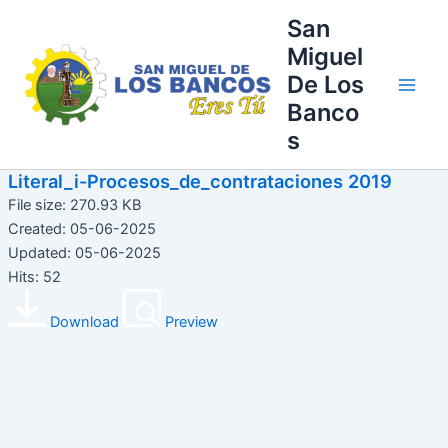
Ir
Main
San
al
Miguel
Men
contenido
De Los
Banco
s
Literal_i-Procesos_de_contrataciones 2019
File size: 270.93 KB
Created: 05-06-2025
Updated: 05-06-2025
Hits: 52
Download
Preview