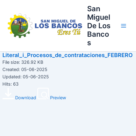
Ir
Main
San
al
Miguel
Men
contenido
De Los
Banco
s
Literal_i_Procesos_de_contrataciones_FEBRERO
File size: 326.92 KB
Created: 05-06-2025
Updated: 05-06-2025
Hits: 63
Download
Preview