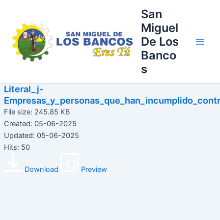
Ir
Main
San
al
Miguel
Men
contenido
De Los
Banco
s
Literal_j-
Empresas_y_personas_que_han_incumplido_contr
File size: 245.85 KB
Created: 05-06-2025
Updated: 05-06-2025
Hits: 50
Download
Preview