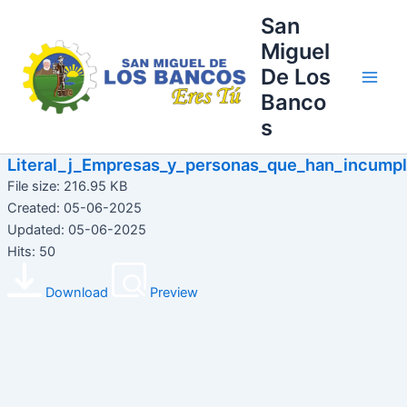
Ir
Main
San
al
Miguel
Men
contenido
De Los
Banco
s
Literal_j_Empresas_y_personas_que_han_incump
File size: 216.95 KB
Created: 05-06-2025
Updated: 05-06-2025
Hits: 50
Download
Preview