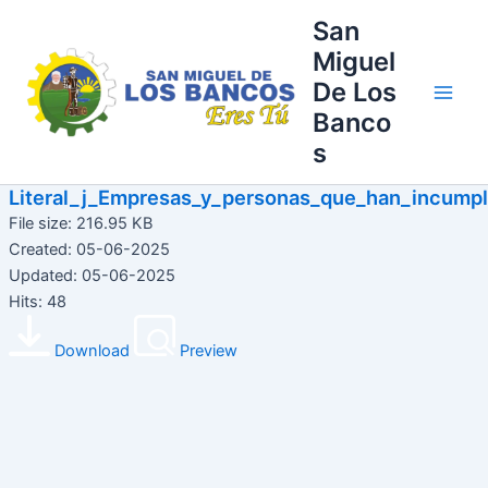
Ir
Main
San
al
Miguel
Men
contenido
De Los
Banco
s
Literal_j_Empresas_y_personas_que_han_incumpl
File size: 216.95 KB
Created: 05-06-2025
Updated: 05-06-2025
Hits: 48
Download
Preview