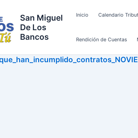
Inicio
Calendario Tribu
San Miguel
De Los
Bancos
Rendición de Cuentas
s_que_han_incumplido_contratos_NOV