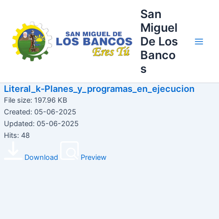
Ir
Main
San
al
Miguel
Men
contenido
De Los
Banco
s
Literal_k-Planes_y_programas_en_ejecucion
File size: 197.96 KB
Created: 05-06-2025
Updated: 05-06-2025
Hits: 48
Download
Preview