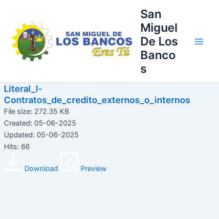
Ir
Main
San
al
Miguel
Men
contenido
De Los
Banco
s
Literal_l-
Contratos_de_credito_externos_o_internos
File size: 272.35 KB
Created: 05-06-2025
Updated: 05-06-2025
Hits: 66
Download
Preview