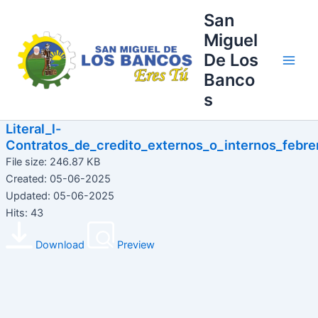
Ir
Main
San
al
Miguel
Men
contenido
De Los
Banco
s
Literal_l-
Contratos_de_credito_externos_o_internos_febre
File size: 246.87 KB
Created: 05-06-2025
Updated: 05-06-2025
Hits: 43
Download
Preview