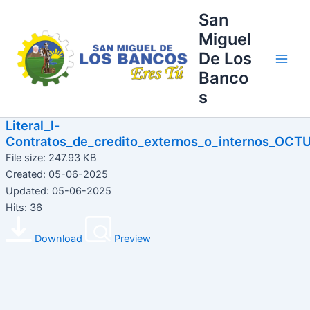
Ir
Main
San
al
Miguel
Men
contenido
De Los
Banco
s
Literal_l-
Contratos_de_credito_externos_o_internos_OCT
File size: 247.93 KB
Created: 05-06-2025
Updated: 05-06-2025
Hits: 36
Download
Preview