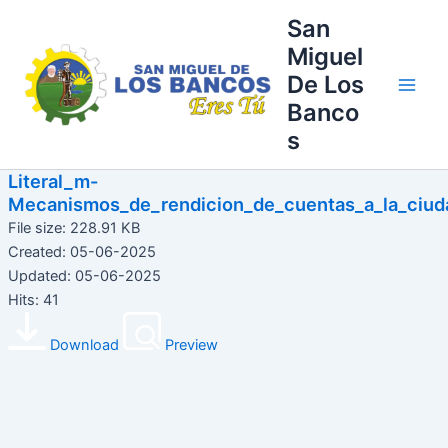
Ir
Main
San
al
Miguel
Men
contenido
De Los
Banco
s
Literal_m-
Mecanismos_de_rendicion_de_cuentas_a_la_ciud
File size: 228.91 KB
Created: 05-06-2025
Updated: 05-06-2025
Hits: 41
Download
Preview