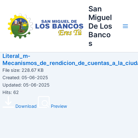
Ir
Main
San
al
Miguel
Men
contenido
De Los
Banco
s
Literal_m-
Mecanismos_de_rendicion_de_cuentas_a_la_ciud
File size: 228.67 KB
Created: 05-06-2025
Updated: 05-06-2025
Hits: 62
Download
Preview