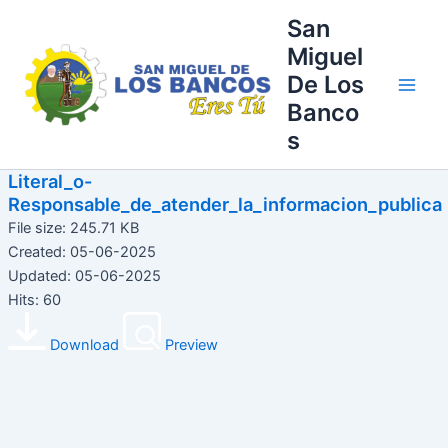
Ir
Main
San
al
Miguel
Men
contenido
De Los
Banco
s
Literal_o-
Responsable_de_atender_la_informacion_publica
File size: 245.71 KB
Created: 05-06-2025
Updated: 05-06-2025
Hits: 60
Download
Preview