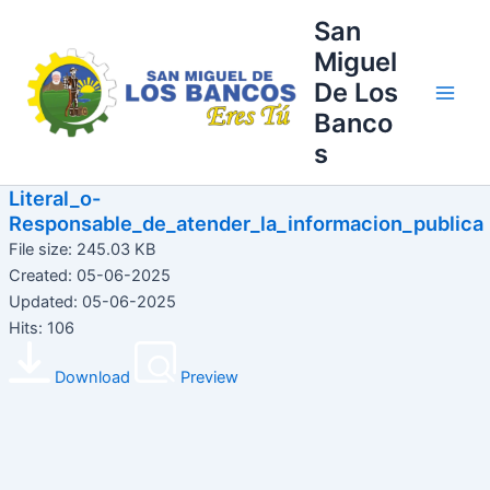
Ir
Main
San
al
Miguel
Men
contenido
De Los
Banco
s
Literal_o-
Responsable_de_atender_la_informacion_publica
File size: 245.03 KB
Created: 05-06-2025
Updated: 05-06-2025
Hits: 106
Download
Preview