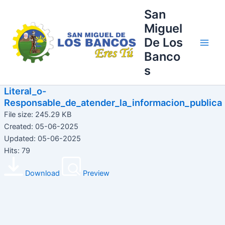
Ir
Main
San
al
Miguel
Men
contenido
De Los
Banco
s
Literal_o-
Responsable_de_atender_la_informacion_publica
File size: 245.29 KB
Created: 05-06-2025
Updated: 05-06-2025
Hits: 79
Download
Preview