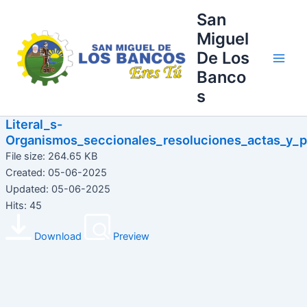
Ir
Main
San
al
Miguel
Men
contenido
De Los
Banco
s
Literal_s-
Organismos_seccionales_resoluciones_actas_y_p
File size: 264.65 KB
Created: 05-06-2025
Updated: 05-06-2025
Hits: 45
Download
Preview