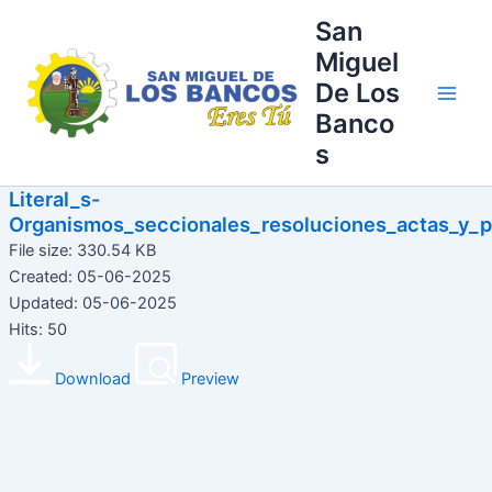
Ir
Main
San
al
Miguel
Men
contenido
De Los
Banco
s
Literal_s-
Organismos_seccionales_resoluciones_actas_y_p
File size: 330.54 KB
Created: 05-06-2025
Updated: 05-06-2025
Hits: 50
Download
Preview