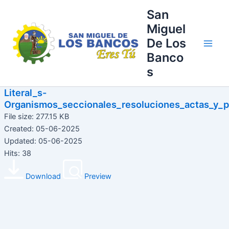
Ir
Main
San
al
Miguel
Men
contenido
De Los
Banco
s
Literal_s-
Organismos_seccionales_resoluciones_actas_y_p
File size: 277.15 KB
Created: 05-06-2025
Updated: 05-06-2025
Hits: 38
Download
Preview