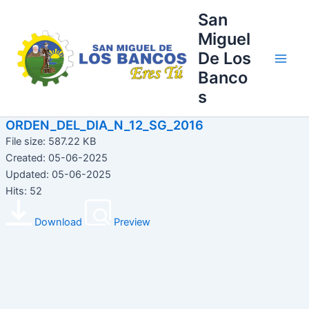
Ir
Main
San
al
Miguel
Men
contenido
De Los
Banco
s
ORDEN_DEL_DIA_N_12_SG_2016
File size: 587.22 KB
Created: 05-06-2025
Updated: 05-06-2025
Hits: 52
Download
Preview