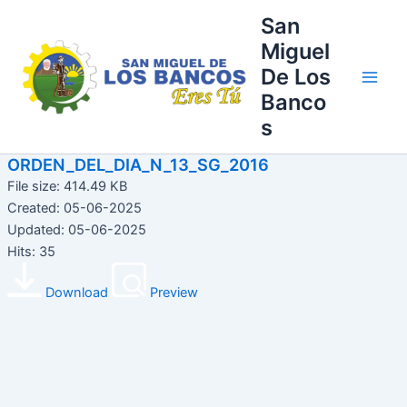
Ir
Main
San
al
Miguel
Men
contenido
De Los
Banco
s
ORDEN_DEL_DIA_N_13_SG_2016
File size: 414.49 KB
Created: 05-06-2025
Updated: 05-06-2025
Hits: 35
Download
Preview