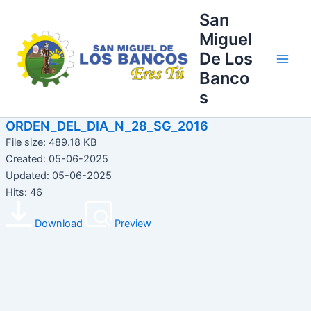
Ir
Main
San
al
Miguel
Men
contenido
De Los
Banco
s
ORDEN_DEL_DIA_N_28_SG_2016
File size: 489.18 KB
Created: 05-06-2025
Updated: 05-06-2025
Hits: 46
Download
Preview