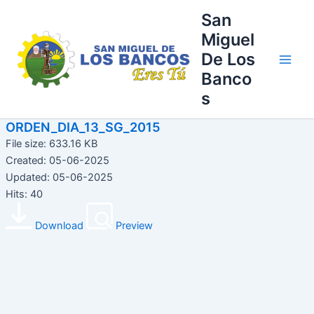
Ir
Main
San
al
Miguel
Men
contenido
De Los
Banco
s
ORDEN_DIA_13_SG_2015
File size: 633.16 KB
Created: 05-06-2025
Updated: 05-06-2025
Hits: 40
Download
Preview