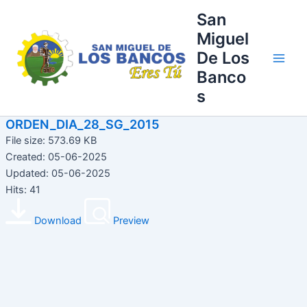
Ir
Main
San
al
Miguel
Men
contenido
De Los
Banco
s
ORDEN_DIA_28_SG_2015
File size: 573.69 KB
Created: 05-06-2025
Updated: 05-06-2025
Hits: 41
Download
Preview